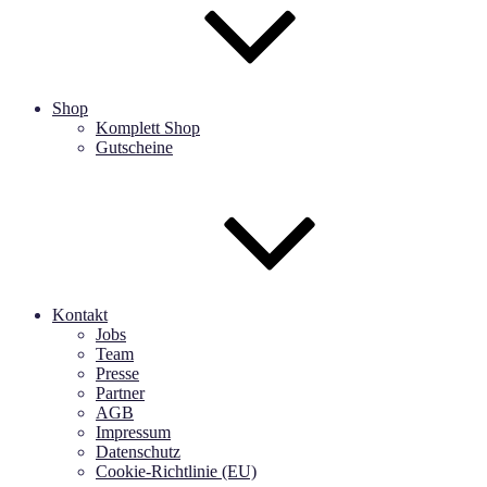
Shop
Komplett Shop
Gutscheine
Kontakt
Jobs
Team
Presse
Partner
AGB
Impressum
Datenschutz
Cookie-Richtlinie (EU)