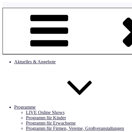
Zum
Inhalt
Party Spass Events – Jetzt Zauberer bestellen, Clown bestellen, Zau
Kindergeburtstag Wien, Animation Berlin, Clown München, Zauberer 
springen
Geburtstagsfeier, Unterhaltungsprogramm, Wien, Graz, Linz Salzburg
Zauberschule, Schnitzeljagd, Schatzsuche, Geburtstagsfeier Progra
Aktuelles & Angebote
Programme
LIVE Online Shows
Programm für Kinder
Programm für Erwachsene
Programm für Firmen, Vereine, Großveranstaltungen