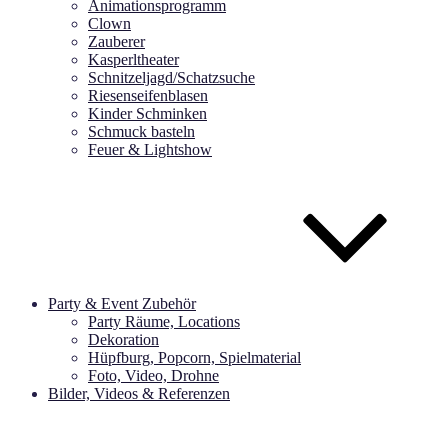
Animationsprogramm
Clown
Zauberer
Kasperltheater
Schnitzeljagd/Schatzsuche
Riesenseifenblasen
Kinder Schminken
Schmuck basteln
Feuer & Lightshow
Party & Event Zubehör
Party Räume, Locations
Dekoration
Hüpfburg, Popcorn, Spielmaterial
Foto, Video, Drohne
Bilder, Videos & Referenzen