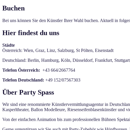
Buchen
Bei uns können Sie den Künstler Ihrer Wahl buchen. Aktuell in folg
Hier findest du uns
Städte
Österreich: Wien, Graz, Linz, Salzburg, St Pölten, Eisenstadt
Deutschland: Berlin, Hamburg, Köln, Düsseldorf, Frankfurt, Stuttga
Telefon Österreich:
+43 664/2667764
Telefon Deutschland:
+49 152/07567303
Über Party Spass
Wir sind eine renommierte Künstlervermittlungsagentur in Deutschland
Kasperltheater, Ballon Modelleure, Riesenseifenblasenkünstler und vi
Von der einfachen Animation bis zum professionellen Bühnen Spektake
Gerne unterstützen wir Sie auch mit Party-Zubehör wie Hüpfburgen,